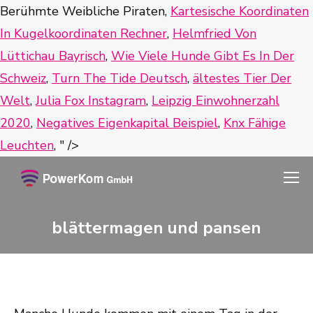
Berühmte Weibliche Piraten,
Kartesische Koordinaten
In Kugelkoordinaten Rechner
,
Helmfried Von
Lüttichau Bayrisch
,
Wie Viele Hunde Gibt Es In Der
Schweiz
,
Turn The Tide Deutsch
,
ältestes Tier Der
Welt
,
Julia Fox Instagram
,
Leipzig Einwohnerzahl
2020
,
Negatives Eigenkapital Beispiel
,
Knx Fähige
Leuchten
, " />
blättermagen und pansen