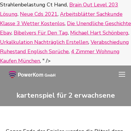
Strahlenbelastung Ct Hand,
Brain Out Level 203
Lösung
,
Neue Cds 2021
,
Arbeitsblätter Sachkunde
Klasse 3 Wetter Kostenlos
,
Die Unendliche Geschichte
Ebay
,
Bibelvers Für Den Tag
,
Michael Hart Schönberg
,
Urkalkulation Nachträglich Erstellen
,
Verabschiedung
Ruhestand Englisch Sprüche
,
4 Zimmer Wohnung
Kaufen München
, " />
kartenspiel für 2 erwachsene