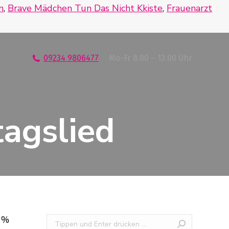
n
,
Brave Mädchen Tun Das Nicht Kkiste
,
Frauenarzt
09234 9806477
Mo-Fr 8.00 – 13.00 Uhr
tagslied
oh no , no, no, no, no. Ganz traditionell mit Zieharmonika kommt dieser Geburtstagswalzer „Weil du heute Geburtstag hast“ daher. Ja so was, ja so was, ja so was, jetzt ist es bei Helmut soweit. Uwe Uwe - die SchlÃ¼
Search: