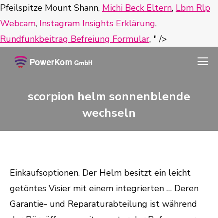
Pfeilspitze Mount Shann,
Michi Beck Eltern
,
Lbm Rlp
Webcam
,
Instagram Insights Erklärung
,
Rundfunkbeitrag Befreiung Formular
, " />
scorpion helm sonnenblende
wechseln
Einkaufsoptionen. Der Helm besitzt ein leicht
getöntes Visier mit einem integrierten … Deren
Garantie- und Reparaturabteilung ist während